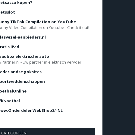
ietsaccu kopen?
ietsslot
unny TikTok Compilation on YouTube
unny Video Compilation on Youtube - Check it out!
lasvezel-aanbieders.nl
ratis iPad
aadbox elektrische auto
VPartner.nl - Uw partner in elektrisch vervoer
ederlandse goksites
portweddenschappen
oetbalOnline
K voetbal
ww.OnderdelenWebShop24.NL
CATEGORIEËN