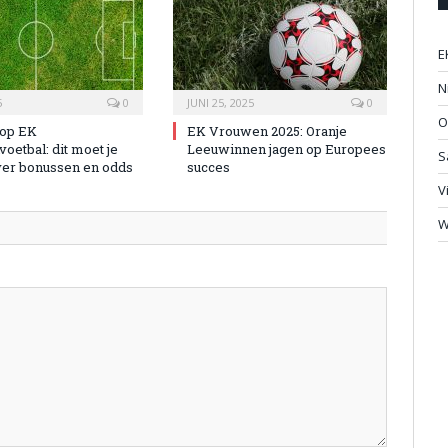
E
N
5
0
JUNI 25, 2025
0
O
 op EK
EK Vrouwen 2025: Oranje
oetbal: dit moet je
Leeuwinnen jagen op Europees
S
er bonussen en odds
succes
V
W