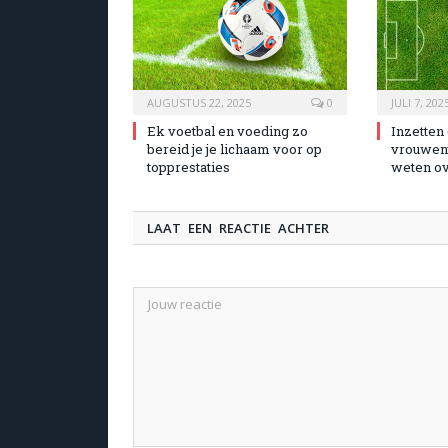
AUGUSTUS 22, 2025
0
JULI 7, 202
Ek voetbal en voeding zo
Inzetten
bereid je je lichaam voor op
vrouwenv
topprestaties
weten ov
LAAT EEN REACTIE ACHTER