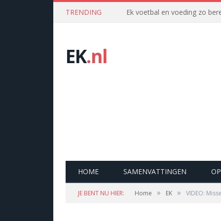
TRENDING
Ek voetbal en voeding zo bere
EK
.nl
HOME
SAMENVATTINGEN
OP
»
»
JE BENT NU HIER:
Home
EK
VIDEO: Misse