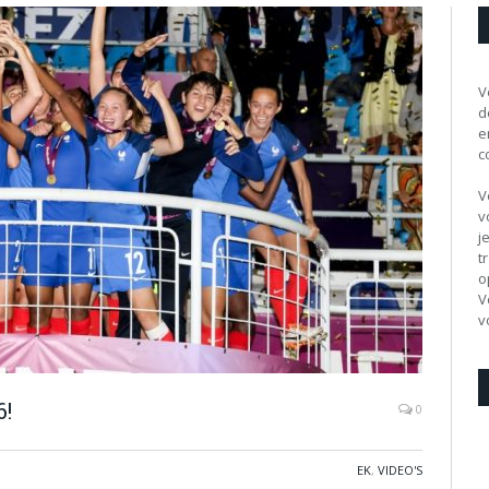
V
d
e
c
V
v
j
t
o
V
v
6!
0
EK
,
VIDEO'S