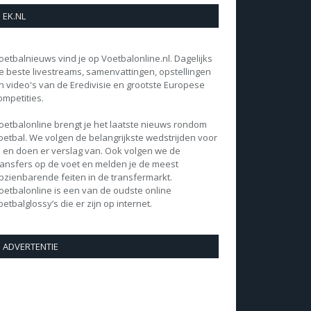
EK.NL
oetbalnieuws vind je op Voetbalonline.nl. Dagelijks
e beste livestreams, samenvattingen, opstellingen
n video's van de Eredivisie en grootste Europese
ompetities.
oetbalonline brengt je het laatste nieuws rondom
oetbal. We volgen de belangrijkste wedstrijden voor
e en doen er verslag van. Ook volgen we de
ransfers op de voet en melden je de meest
pzienbarende feiten in de transfermarkt.
oetbalonline is een van de oudste online
oetbalglossy’s die er zijn op internet.
ADVERTENTIE