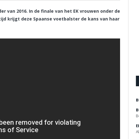
er van 2016. In de finale van het EK vrouwen onder de
tijd krijgt deze Spaanse voetbalster de kans van haar
B
B
B
E
A