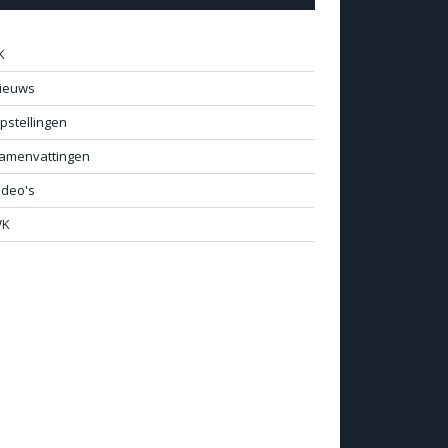
K
ieuws
pstellingen
amenvattingen
ideo's
K