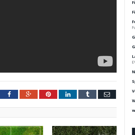
F
F
F
F
G
G
L
E
N
S
V
tter
Facebook
Google+
Pinterest
LinkedIn
Tumblr
Email
W
w