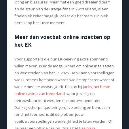
loting en blessures. Maar met een goed draaiend team
en de steun van de Oranje-fans in Zwitserland, is een
finaleplek zeker mogelijk. Zeker als het team zijn piek
bereikt op het juiste moment.
Meer dan voetbal: online inzetten op
het EK
Voor supporters die hun EK-beleving extra spannend
willen maken, is er de mogelijkheid om online in te zetten
op wedstrijden van het EK 2025. Denk aan voorspellingen
wie Europees kampioen wordt, wie de topscorer wordt of
wie de meeste assists geeft. Dit kan bij
Jacks, het beste
online casino van Nederland
, waar je veilig en
betrouwbaar kunt wedden op sportevenementen.
Dankzij scherpe quoteringen, live betting en bonussen
rond het toernooi is dit dé plek om jouw
voetbalvoorspellingen werkelijkheid te laten worden. Of
ga naar een offline casino, zoals het
Casino in