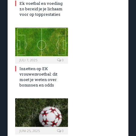
Ek voetbal en voeding
zo bereid je je lichaam
voor op topprestaties
JULI 7, 2025
0
Inzetten op EK
vrouwenvoetbal: dit
moet je weten over
bonussen en odds
JUNI 25, 2025
0