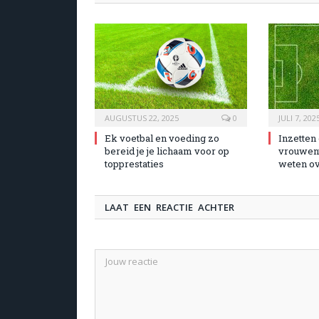
AUGUSTUS 22, 2025
0
JULI 7, 202
Ek voetbal en voeding zo
Inzetten
bereid je je lichaam voor op
vrouwenv
topprestaties
weten ov
LAAT EEN REACTIE ACHTER