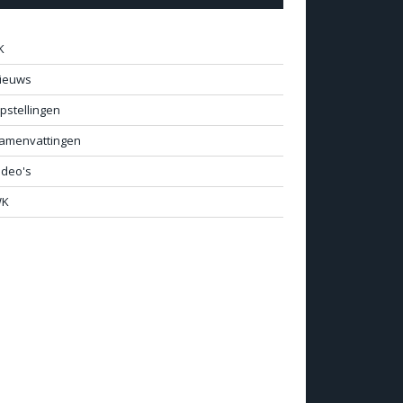
K
ieuws
pstellingen
amenvattingen
ideo's
K