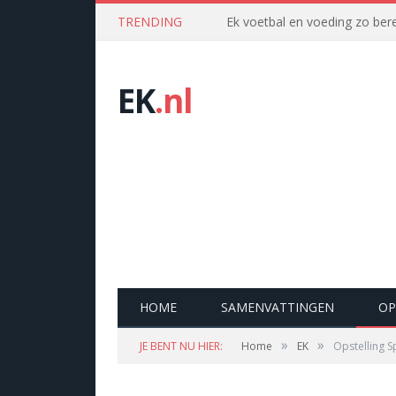
TRENDING
Ek voetbal en voeding zo bere
EK
.nl
HOME
SAMENVATTINGEN
OP
»
»
JE BENT NU HIER:
Home
EK
Opstelling Sp