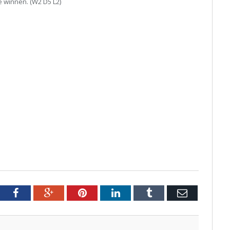
te winnen. (W2 D5 L2)
tter
Facebook
Google+
Pinterest
LinkedIn
Tumblr
Email