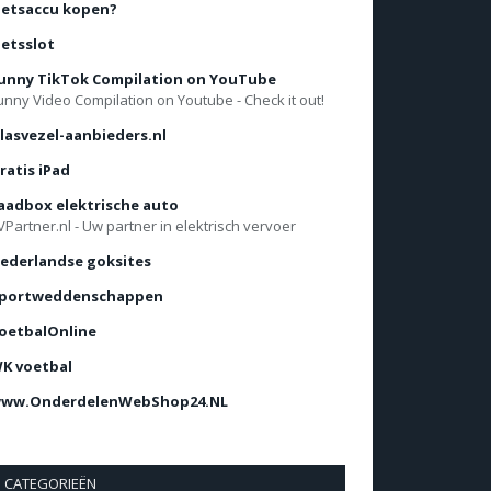
ietsaccu kopen?
ietsslot
unny TikTok Compilation on YouTube
unny Video Compilation on Youtube - Check it out!
lasvezel-aanbieders.nl
ratis iPad
aadbox elektrische auto
VPartner.nl - Uw partner in elektrisch vervoer
ederlandse goksites
portweddenschappen
oetbalOnline
K voetbal
ww.OnderdelenWebShop24.NL
CATEGORIEËN