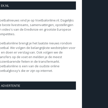
EK.NL
oetbalnieuws vind je op Voetbalonline.nl. Dagelijks
e beste livestreams, samenvattingen, opstellingen
n video's van de Eredivisie en grootste Europese
ompetities.
oetbalonline brengt je het laatste nieuws rondom
oetbal. We volgen de belangrijkste wedstrijden voor
e en doen er verslag van. Ook volgen we de
ransfers op de voet en melden je de meest
pzienbarende feiten in de transfermarkt.
oetbalonline is een van de oudste online
oetbalglossy’s die er zijn op internet.
ADVERTENTIE