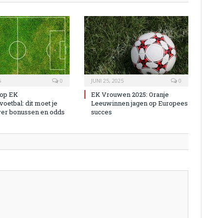
5
0
JUNI 25, 2025
0
 op EK
EK Vrouwen 2025: Oranje
oetbal: dit moet je
Leeuwinnen jagen op Europees
er bonussen en odds
succes