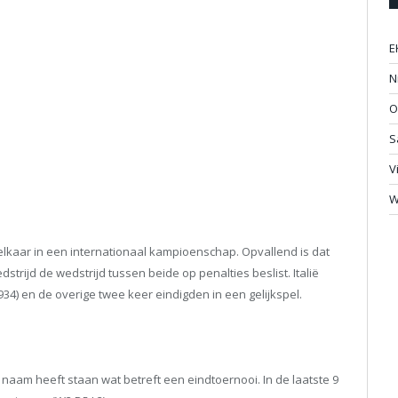
E
N
O
S
V
W
elkaar in een internationaal kampioenschap. Opvallend is dat
strijd de wedstrijd tussen beide op penalties beslist. Italië
34) en de overige twee keer eindigden in een gelijkspel.
e naam heeft staan wat betreft een eindtoernooi. In de laatste 9