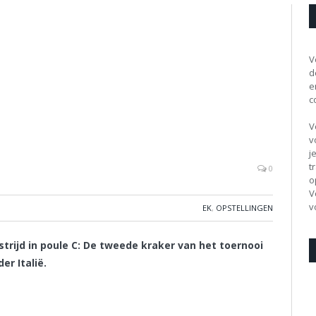
V
d
e
c
V
v
j
t
0
o
V
v
EK
,
OPSTELLINGEN
strijd in poule C: De tweede kraker van het toernooi
r Italië.