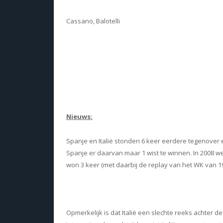
Cassano, Balotelli
Nieuws:
Spanje en Italië stonden 6 keer eerdere tegenover 
Spanje er daarvan maar 1 wist te winnen. In 2008 wed
won 3 keer (met daarbij de replay van het WK van 19
Opmerkelijk is dat Italië een slechte reeks achter d