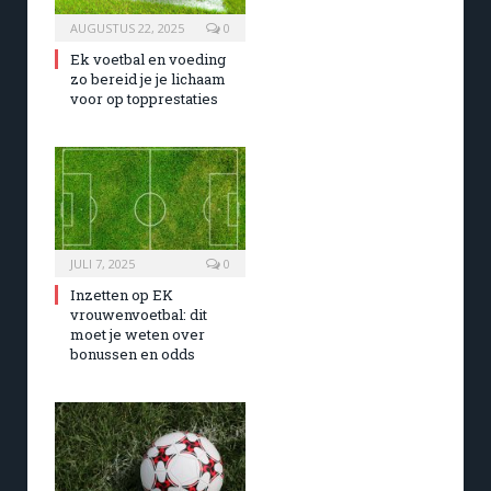
AUGUSTUS 22, 2025
0
Ek voetbal en voeding
zo bereid je je lichaam
voor op topprestaties
JULI 7, 2025
0
Inzetten op EK
vrouwenvoetbal: dit
moet je weten over
bonussen en odds