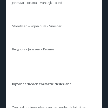
Janmaat – Bruma – Van Dijk – Blind
Strootman – Wijnaldum – Sneijder
Berghuis – Janssen – Promes
Bijzonderheden formatie Nederland:
Zoet zal opnieuw plaats nemen onder de lat bij het