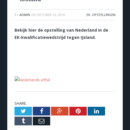
BY
ADMIN
ON
OKTOBER 12, 2014
EK
,
OPSTELLINGEN
Bekijk hier de opstelling van Nederland in de
EK-kwalificatiewedstrijd tegen IJsland.
SHARE.
Twitter
Facebook
Google+
Pinterest
LinkedIn
Tumblr
Email