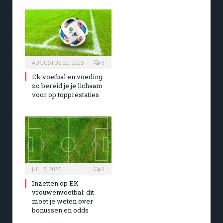
AUGUSTUS 22, 2025
0
Ek voetbal en voeding
zo bereid je je lichaam
voor op topprestaties
JULI 7, 2025
0
Inzetten op EK
vrouwenvoetbal: dit
moet je weten over
bonussen en odds