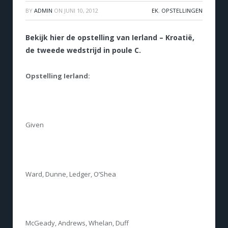
BY
ADMIN
ON
JUNI 10, 2012
EK
,
OPSTELLINGEN
Bekijk hier de opstelling van Ierland – Kroatië,
de tweede wedstrijd in poule C.
Opstelling Ierland:
Given
Ward, Dunne, Ledger, O’Shea
McGeady, Andrews, Whelan, Duff