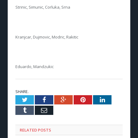
Strinic, Simunic, Corluka, Srna
Kranjcar, Dujmovic, Modric, Rakitic
Eduardo, Mandzukic
SHARE.
Twitter
Facebook
Google+
Pinterest
LinkedIn
Tumblr
Email
RELATED POSTS