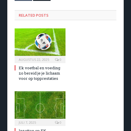
RELATED POSTS
AUGUSTUS 22, 2025
0
Ek voetbal en voeding
zo bereid je je lichaam
voor op topprestaties
JULI 7, 2025
0
Inzetten op EK