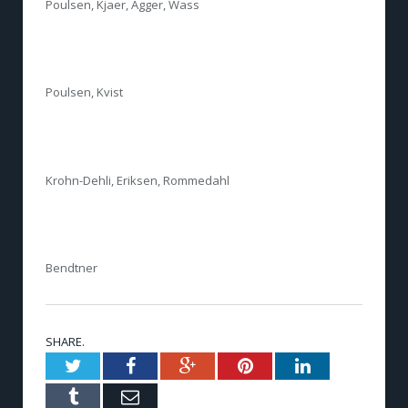
Poulsen, Kjaer, Agger, Wass
Poulsen, Kvist
Krohn-Dehli, Eriksen, Rommedahl
Bendtner
SHARE.
Twitter
Facebook
Google+
Pinterest
LinkedIn
Tumblr
Email